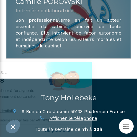
Camille POROWSKI
Infirmière collaboratrice
Son professionnalisme en fait un acteur
essentiel du cabinet, pourvue de toute
confiance. Elle intervient de façon autonome
et indépendante selon les valeurs morales et
humaines du cabinet.
c'est nous...
Cookies
est de contribuer à l'analyse du
Tony Hollebeke
au bon fonctionnement de ce site.
pour vous ?
9 Rue du Cap Jasmin
59133
Phalempin
France
tique de confidentialité
Afficher le téléphone
Consentements certifiés par
Toute la semaine de
7h
à
20h
Je choisis
Ok pour moi